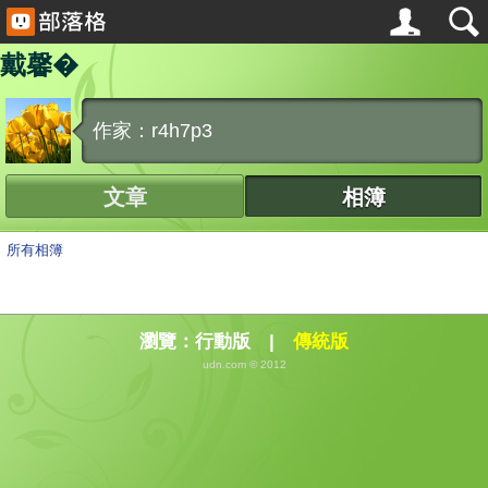
戴馨�
作家：r4h7p3
文章
相簿
所有相簿
瀏覽：
行動版
|
傳統版
udn.com © 2012