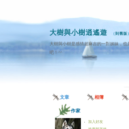
大樹與小樹逍遙遊
（
到舊版
大樹與小樹是感情超麻吉的一對姊妹，也
吧！^^
文章
相簿
作家
加入好友