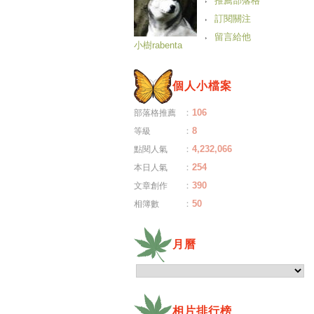
推薦部落格
訂閱關注
留言給他
小樹rabenta
個人小檔案
：
106
部落格推薦
：
8
等級
：
4,232,066
點閱人氣
：
254
本日人氣
：
390
文章創作
：
50
相簿數
月曆
相片排行榜