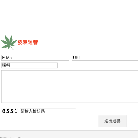
發表迴響
送出迴響