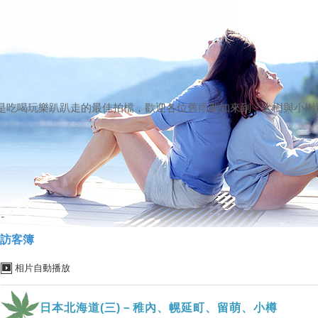
）
是吃喝玩樂趴趴走的最佳拍檔，歡迎各位舊雨新知來到「大樹與小樹
訪客簿
相片自動播放
日本北海道(三)－稚內、幌延町、留萌、小樽