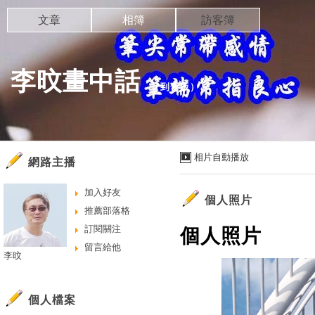
文章
相簿
訪客簿
李旼畫中話
（
到舊版
）
相片自動播放
網路主播
加入好友
個人照片
推薦部落格
訂閱關注
個人照片
留言給他
李旼
個人檔案