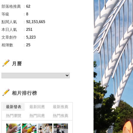
部落格推薦
：
62
等級
：
8
點閱人氣
：
92,153,665
本日人氣
：
251
文章創作
：
5,223
相簿數
：
25
月曆
相片排行榜
最新發表
最新回應
最新推薦
熱門瀏覽
熱門回應
熱門推薦