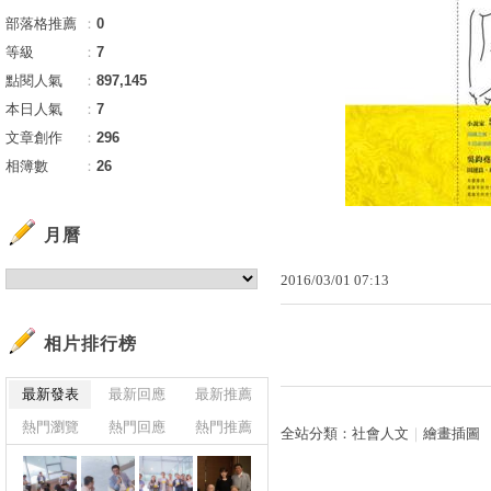
部落格推薦
：
0
等級
：
7
點閱人氣
：
897,145
本日人氣
：
7
文章創作
：
296
相簿數
：
26
月曆
2016
/
03
/
01
07
:
13
相片排行榜
最新發表
最新回應
最新推薦
熱門瀏覽
熱門回應
熱門推薦
全站分類：
社會人文
｜
繪畫插圖