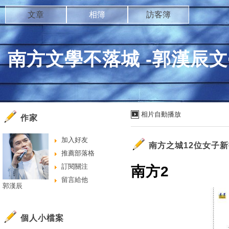
文章
相簿
訪客簿
南方文學不落城 -郭漢辰
相片自動播放
作家
加入好友
南方之城12位女子
推薦部落格
訂閱關注
南方2
留言給他
郭漢辰
個人小檔案