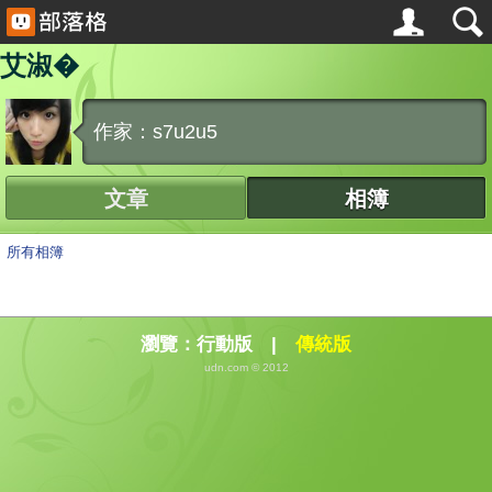
艾淑�
作家：s7u2u5
文章
相簿
所有相簿
瀏覽：
行動版
|
傳統版
udn.com © 2012