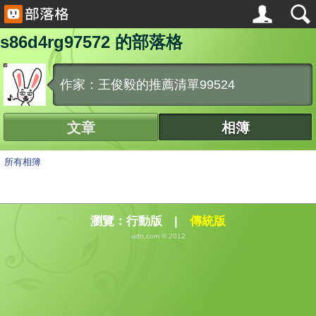
s86d4rg97572 的部落格
作家：王俊毅的推薦清單99524
文章
相簿
所有相簿
瀏覽：
行動版
|
傳統版
udn.com © 2012