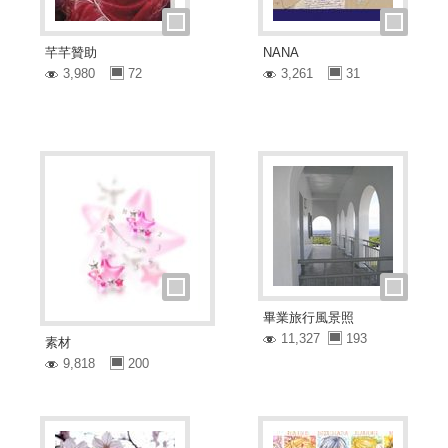
芊芊贊助
NANA
3,980
72
3,261
31
畢業旅行風景照
11,327
193
素材
9,818
200