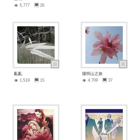
5,777
26
亂亂
陽明山之旅
1,519
15
4,709
37