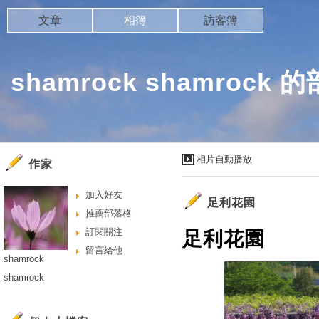
文章
相簿
訪客簿
shamrock shamrock 
相片自動播放
作家
加入好友
足利花園
推薦部落格
訂閱關注
足利花園
留言給他
shamrock
shamrock