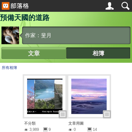
預備天國的道路
作家：斐月
文章
相簿
所有相簿
不分類
文章用圖
3,989
9
0
14