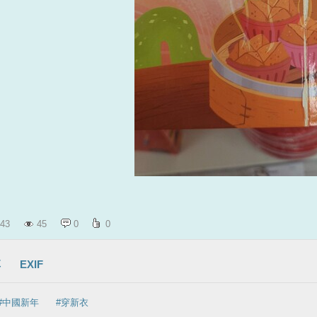
43
45
0
0
享
EXIF
#中國新年
#穿新衣