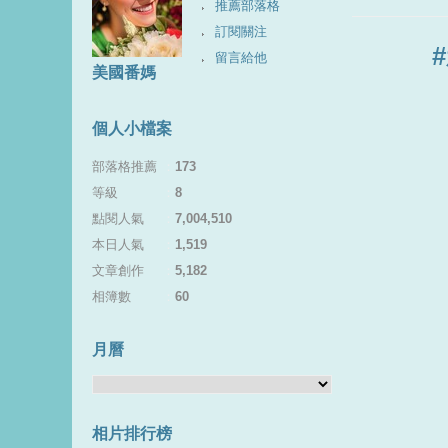
推薦部落格
訂閱關注
留言給他
美國番媽
個人小檔案
部落格推薦
：
173
等級
：
8
點閱人氣
：
7,004,510
本日人氣
：
1,519
文章創作
：
5,182
相簿數
：
60
月曆
相片排行榜