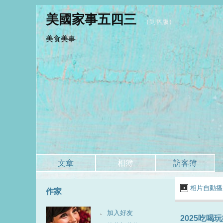
美國家事五四三
（
到舊版
）
美食美事
文章
相簿
訪客簿
相片自動播
作家
加入好友
2025吃喝