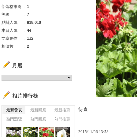
部落格推薦
：
1
等級
：
7
點閱人氣
：
818,010
本日人氣
：
44
文章創作
：
132
相簿數
：
2
月曆
相片排行榜
待查
最新發表
最新回應
最新推薦
熱門瀏覽
熱門回應
熱門推薦
2015
/
11
/
06
13
:
58