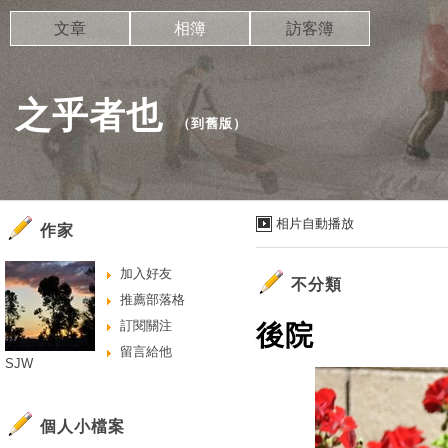
文章
相簿
訪客簿
之乎者也
（
到舊版
）
相片自動播放
作家
加入好友
不分類
推薦部落格
訂閱關注
後院
留言給他
SJW
個人小檔案