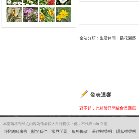
全站分類：
生活休閒
｜
插花園藝
發表迴響
對不起，此相簿只開放會員回應
本部落格刊登之內容為作者個人自行提供上傳，不代表 udn 立場。
刊登網站廣告
︱
關於我們
︱
常見問題
︱
服務條款
︱
著作權聲明
︱
隱私權聲明