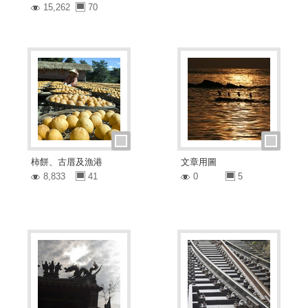
15,262
70
柿餅、古厝及漁港
文章用圖
8,833
41
0
5