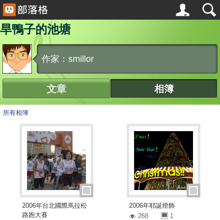
旱鴨子的池塘
作家：smillor
文章
相簿
所有相簿
2006年台北國際馬拉松
2006年耶誕燈飾
路跑大賽
268
1