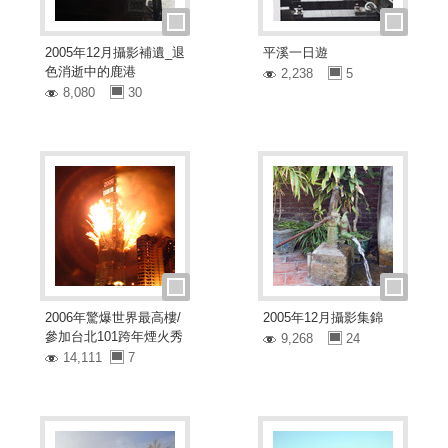
2005年12月攝影補遺_退
平溪一日遊
色消逝中的鹿港
2,238
5
8,080
30
2006年驚爆世界最高樓/
2005年12月攝影集錦
參加台北101跨年煙火秀
9,268
24
14,111
7