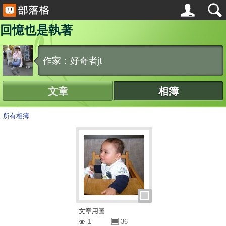
回憶也是執著
作家：好奇者jt
文章
相簿
所有相簿
文章用圖
1
36