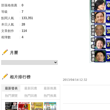
部落格推薦
：
0
等級
：
7
點閱人氣
：
133,351
本日人氣
：
28
文章創作
：
114
相簿數
：
4
月曆
相片排行榜
2013
/
04
/
14
12
:
32
最新發表
最新回應
最新推薦
熱門瀏覽
熱門回應
熱門推薦