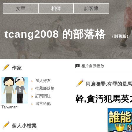
文章
相簿
訪客簿
tcang2008 的部落格
（
到舊版
）
相片自動播放
作家
加入好友
阿扁嘸罪,有罪的是
推薦部落格
訂閱關注
幹,貪汚犯馬英
留言給他
Taiwanan
個人小檔案