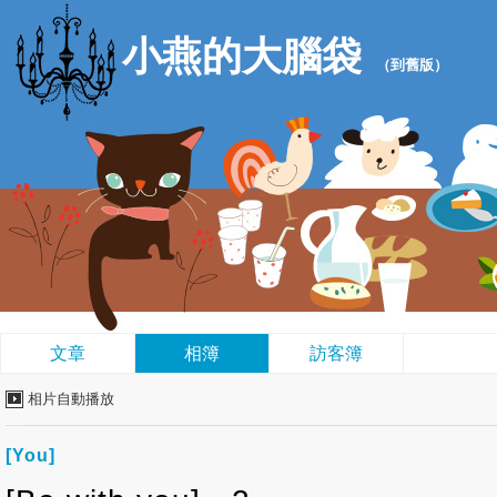
小燕的大腦袋
（
到舊版
）
文章
相簿
訪客簿
相片自動播放
[You]