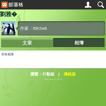
劉雅�
作家：tt9r2w8
文章
相簿
所有相簿
瀏覽：
行動版
|
傳統版
udn.com © 2012