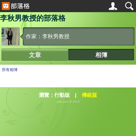
李秋男教授的部落格
作家：李秋男教授
文章
相簿
所有相簿
瀏覽：
行動版
|
傳統版
udn.com © 2012