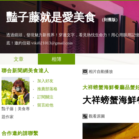
豔子藤就是愛美食
（
到舊版
）
透過鏡頭，發現魅力新視界！穿過文字，看見熱忱生命力！用心用眼用記
底！邀約信箱 viki021013@gmail.com
文章
相簿
聯合新聞網美食達人
相片自動播放
加入好友
大祥螃蟹海鮮餐廳品蟹
推薦部落格
訂閱關注
大祥螃蟹海鮮
留言給他
豔子藤｜美食專
觀看原圖
題作家
合作邀約請聯繫