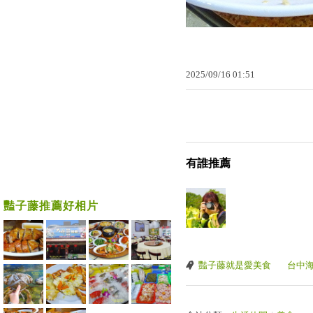
2025
/
09
/
16
01
:
51
有誰推薦
豔子藤推薦好相片
豔子藤就是愛美食
台中