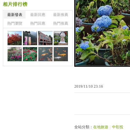
相片排行榜
最新發表
最新回應
最新推薦
熱門瀏覽
熱門回應
熱門推薦
2019
/
11
/
10
23
:
16
全站分類：
在地旅遊
｜
中彰投