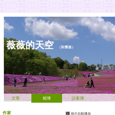
薇薇的天空
（
到舊版
）
文章
相簿
訪客簿
作家
相片自動播放