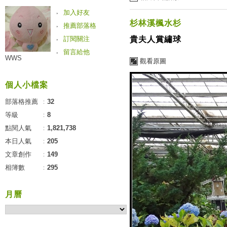
加入好友
杉林溪楓水杉
推薦部落格
訂閱關注
貴夫人賞繡球
留言給他
WWS
觀看原圖
個人小檔案
部落格推薦
：
32
等級
：
8
點閱人氣
：
1,821,738
本日人氣
：
205
文章創作
：
149
相簿數
：
295
月曆