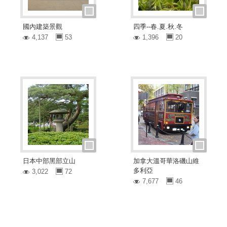
國內建築景觀
四季--春.夏.秋.冬
4,137
53
1,396
20
日本中部黑部立山
加拿大溫哥華洛磯山維
多利亞
3,022
72
7,677
46