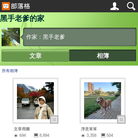
黑手老爹的家
作家：黑手老爹
文章
相簿
所有相簿
文章用圖
淨意笨笨
694
8,894
3,358
504