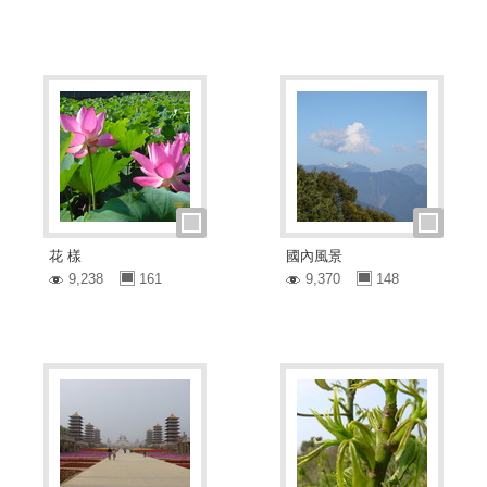
花 樣
國內風景
9,238
161
9,370
148