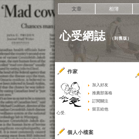
文章
相簿
心受網誌
（
到舊版
）
作家
加入好友
推薦部落格
訂閱關注
留言給他
心受.
個人小檔案