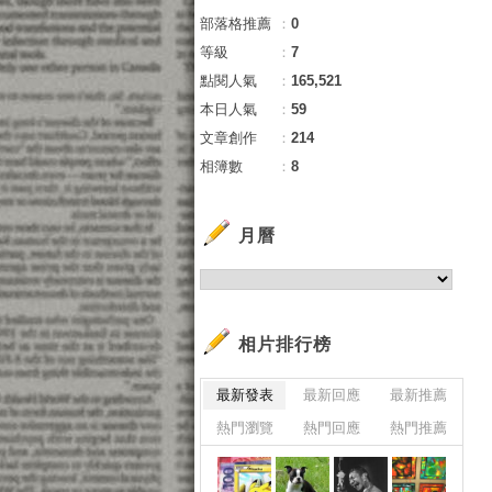
部落格推薦
：
0
等級
：
7
點閱人氣
：
165,521
本日人氣
：
59
文章創作
：
214
相簿數
：
8
月曆
相片排行榜
最新發表
最新回應
最新推薦
熱門瀏覽
熱門回應
熱門推薦