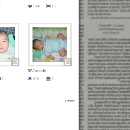
9
1587
10
BB2months
16
943
5
more