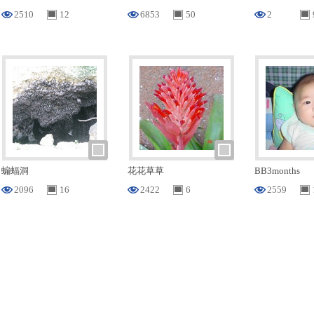
2510
12
6853
50
2
蝙蝠洞
花花草草
BB3months
2096
16
2422
6
2559