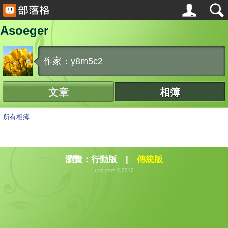
Asoeger
作家：y8m5c2
文章
相簿
所有相簿
瀏覽：
行動版
|
傳統版
udn.com © 2012