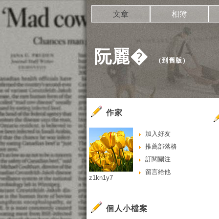
文章
相簿
阮麗�
（
到舊版
）
作家
加入好友
推薦部落格
訂閱關注
留言給他
z1kn1y7
個人小檔案