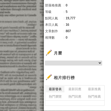
部落格推薦
：
0
等級
：
5
點閱人氣
：
19,777
本日人氣
：
16
文章創作
：
807
相簿數
：
0
月曆
相片排行榜
最新發表
最新回應
最新推薦
熱門瀏覽
熱門回應
熱門推薦