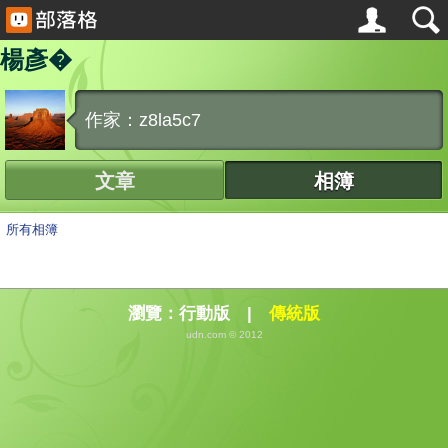
楊彥�
作家：z8la5c7
文章
相簿
所有相簿
瀏覽：
行動版
|
傳統版
udn.com © 2012