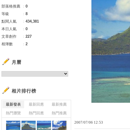
部落格推薦
：
0
等級
：
8
點閱人氣
：
434,381
本日人氣
：
0
文章創作
：
227
相簿數
：
2
月曆
相片排行榜
最新發表
最新回應
最新推薦
熱門瀏覽
熱門回應
熱門推薦
2007
/
07
/
06
12
:
53