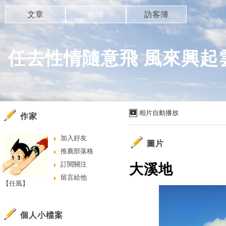
文章
相簿
訪客簿
任去性情隨意飛 風來興起
相片自動播放
作家
加入好友
圖片
推薦部落格
訂閱關注
大溪地
留言給他
【任風】
個人小檔案