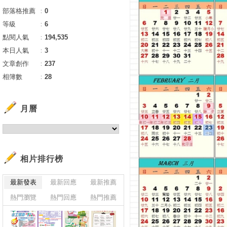
部落格推薦
：
0
等級
：
6
點閱人氣
：
194,535
本日人氣
：
3
文章創作
：
237
相簿數
：
28
月曆
相片排行榜
最新發表
最新回應
最新推薦
熱門瀏覽
熱門回應
熱門推薦