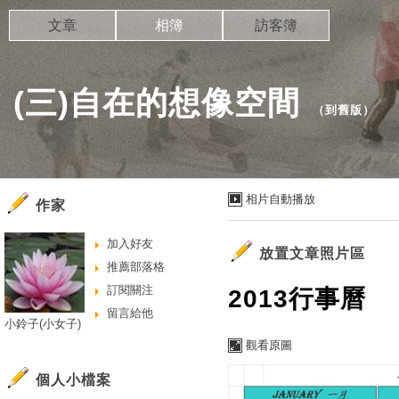
文章
相簿
訪客簿
(三)自在的想像空間
（
到舊版
）
相片自動播放
作家
加入好友
放置文章照片區
推薦部落格
訂閱關注
2013行事曆
留言給他
小鈴子(小女子)
觀看原圖
個人小檔案