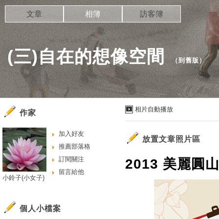
文章
相簿
訪客簿
(三)自在的想像空間
（
到舊版
）
相片自動播放
作家
加入好友
放置文章照片區
推薦部落格
訂閱關注
2013 美麗圓
留言給他
小鈴子(小女子)
個人小檔案