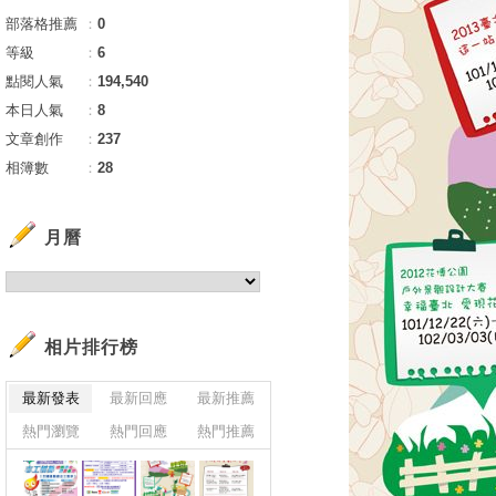
部落格推薦
：
0
等級
：
6
點閱人氣
：
194,540
本日人氣
：
8
文章創作
：
237
相簿數
：
28
月曆
相片排行榜
最新發表
最新回應
最新推薦
熱門瀏覽
熱門回應
熱門推薦